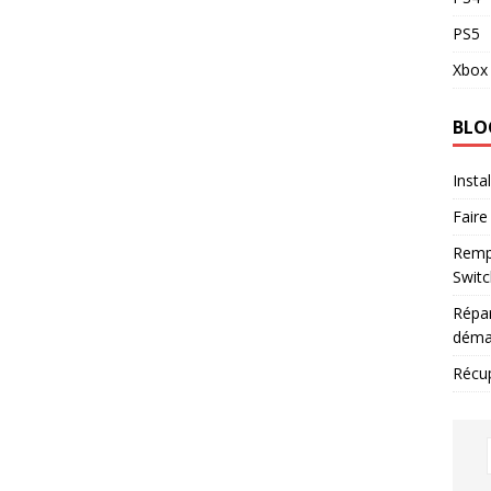
PS5
Xbox 
BLO
Insta
Faire
Remp
Switc
Répar
déma
Récu