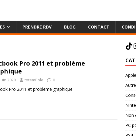
ES
PRENDRE RDV
BLOG
CONTACT
CONDI
CAT
book Pro 2011 et problème
phique
Appl
juin 2020
totemPole
0
Autre
ook Pro 2011 et problème graphique
Cons
Nint
Non 
PC po
PS4