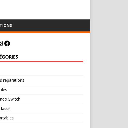
TIONS
ÉGORIES
e
s réparations
oles
endo Switch
classé
rtables