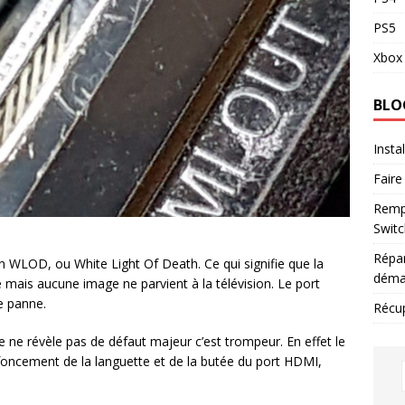
PS5
Xbox 
BLO
Insta
Faire
Remp
Switc
Répar
un WLOD, ou White Light Of Death. Ce qui signifie que la
déma
 mais aucune image ne parvient à la télévision. Le port
e panne.
Récu
re ne révèle pas de défaut majeur c’est trompeur. En effet le
foncement de la languette et de la butée du port HDMI,