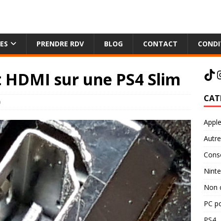
ES
PRENDRE RDV
BLOG
CONTACT
CONDI
t HDMI sur une PS4 Slim
CAT
0
Appl
Autre
Cons
Nint
Non 
PC po
PS4