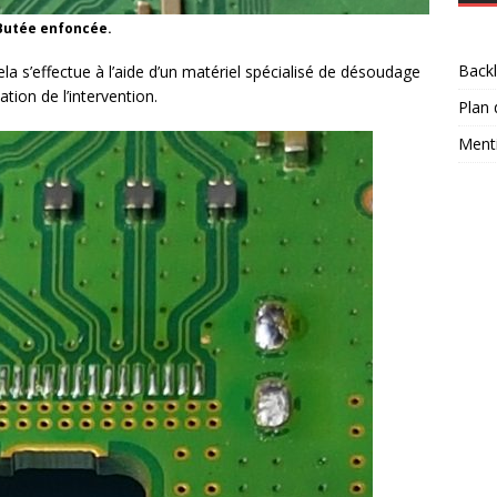
Butée enfoncée.
Backl
a s’effectue à l’aide d’un matériel spécialisé de désoudage
ation de l’intervention.
Plan 
Menti