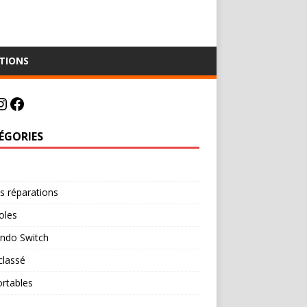
TIONS
ÉGORIES
e
s réparations
oles
endo Switch
classé
rtables